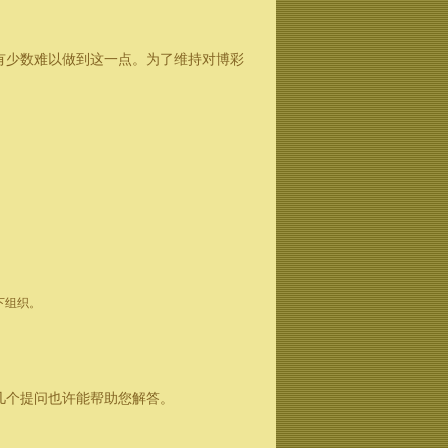
有少数难以做到这一点。为了维持对博彩
下组织。
几个提问也许能帮助您解答。