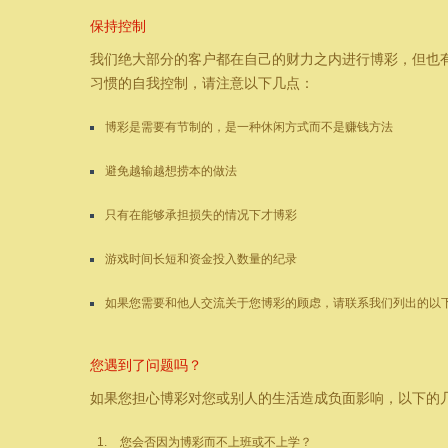
保持控制
我们绝大部分的客户都在自己的财力之内进行博彩，但也
习惯的自我控制，请注意以下几点：
博彩是需要有节制的，是一种休闲方式而不是赚钱方法
避免越输越想捞本的做法
只有在能够承担损失的情况下才博彩
游戏时间长短和资金投入数量的纪录
如果您需要和他人交流关于您博彩的顾虑，请联系我们列出的以
您遇到了问题吗？
如果您担心博彩对您或别人的生活造成负面影响，以下的
您会否因为博彩而不上班或不上学？