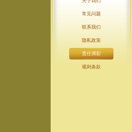
关于我们
常见问题
联系我们
隐私政策
责任博彩
规则条款