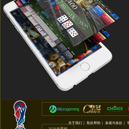
关于我们
|
取款帮助
|
条规与条款
|