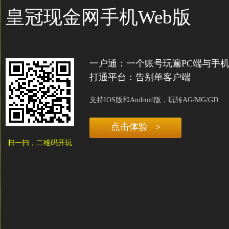
皇冠现金网手机Web版
一户通：一个账号玩遍PC端与手
打通平台：告别单客户端
支持IOS版和Android版，玩转AG/MG/GD
点击体验 >
扫一扫﹐二维码开玩